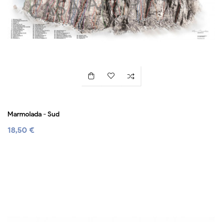
Marmolada - Sud
18,50 €