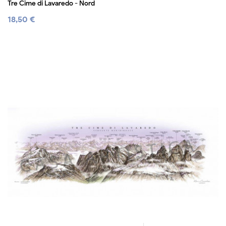
Tre Cime di Lavaredo - Nord
18,50 €