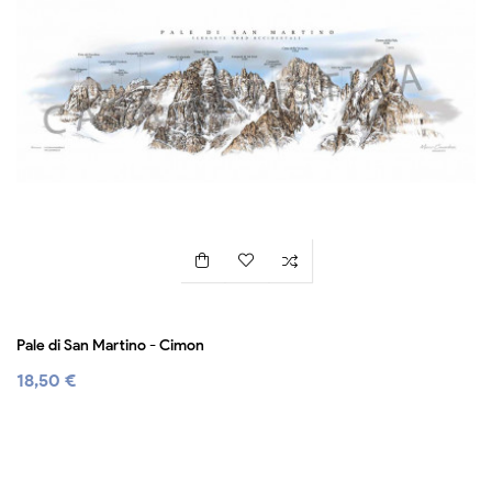
Pale di San Martino - Cimon
18,50 €