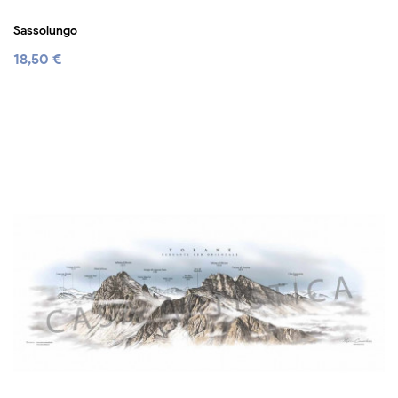
Sassolungo
18,50 €