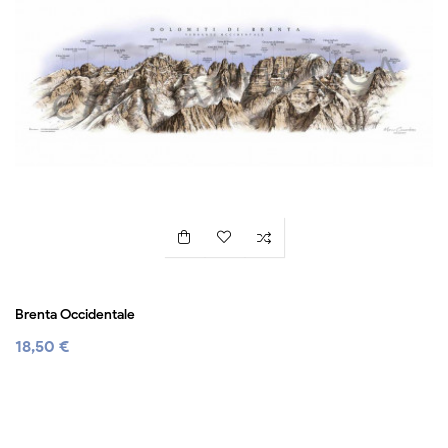
Brenta Occidentale
18,50 €