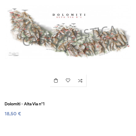
Dolomiti - Alta Via n°1
18,50 €