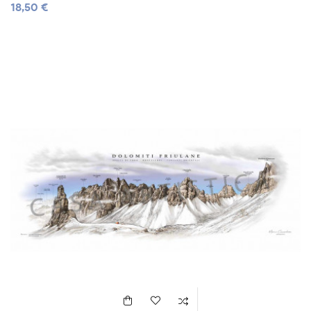
18,50 €