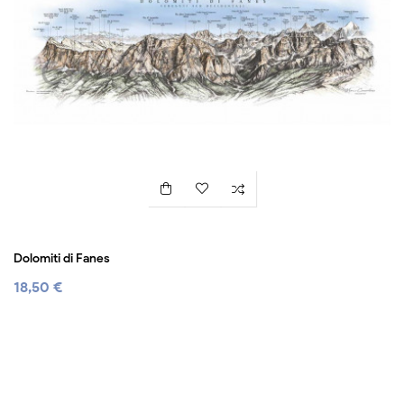
Dolomiti di Fanes
18,50 €